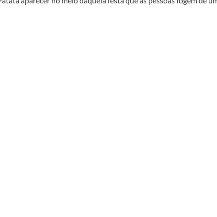
e Patatá aparecer no meio daquela festa que as pessoas fogem de u