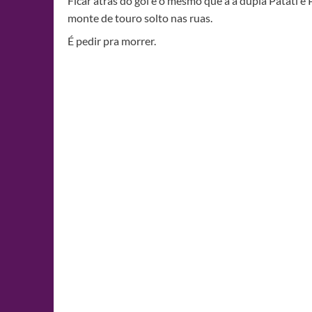
Ficar atrás do gol é o mesmo que a a dupla Patati 
monte de touro solto nas ruas.
É pedir pra morrer.