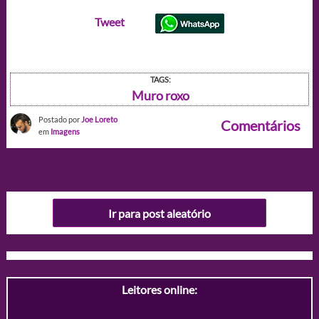
Tweet
TAGS:
Muro roxo
Postado por
Joe Loreto
Comentários
em
Imagens
Ir para post aleatório
Leitores online: