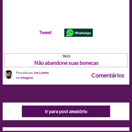
Tweet
TAGS:
Não abandone suas bonecas
Postado por
Joe Loreto
Comentários
em
Imagens
Ir para post aleatório