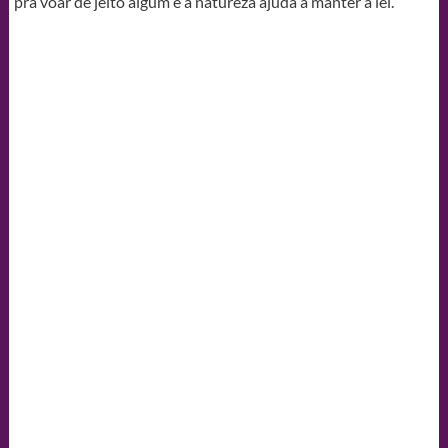
pra voar de jeito algum e a natureza ajuda a manter a lei.