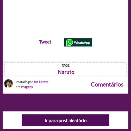
Tweet
TAGS:
Naruto
Postado por
Joe Loreto
Comentários
em
Imagens
Ir para post aleatório