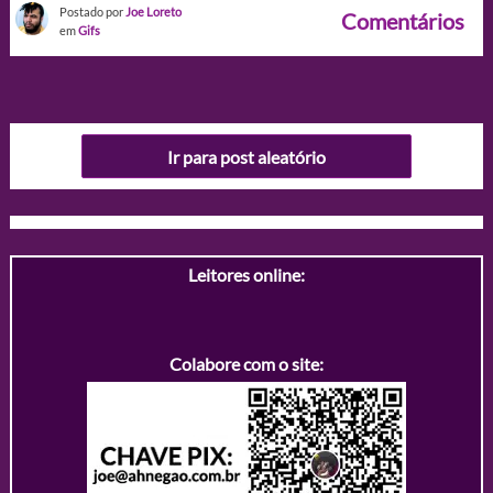
Postado por
Joe Loreto
Comentários
em
Gifs
Ir para post aleatório
Leitores online:
Colabore com o site: