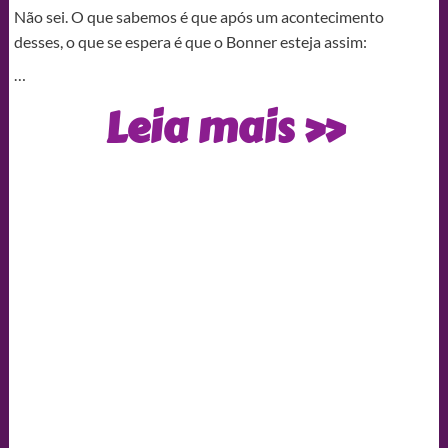
Não sei. O que sabemos é que após um acontecimento
desses, o que se espera é que o Bonner esteja assim:
…
A
Leia mais »
internet
não
está
sabendo