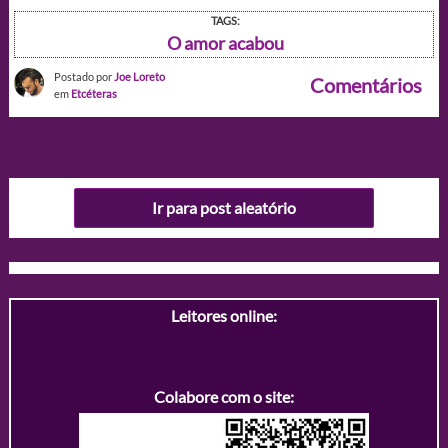
TAGS:
O amor acabou
Postado por
Joe Loreto
Comentários
em
Etcéteras
Ir para post aleatório
Leitores online:
Colabore com o site: