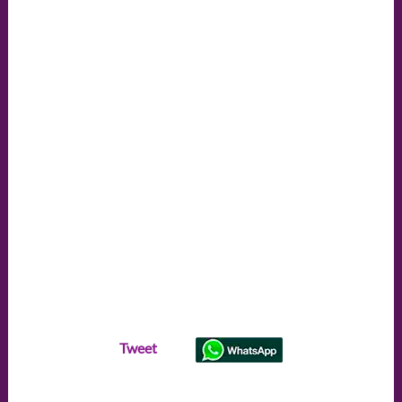
lidar
com
o
divórcio
do
século
Tweet