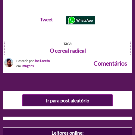
Tweet
TAGS:
O cereal radical
Postado por
Joe Loreto
Comentários
em
Imagens
Ir para post aleatório
Leitores online: