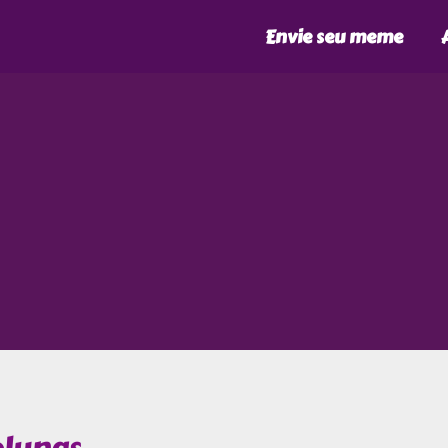
Envie seu meme