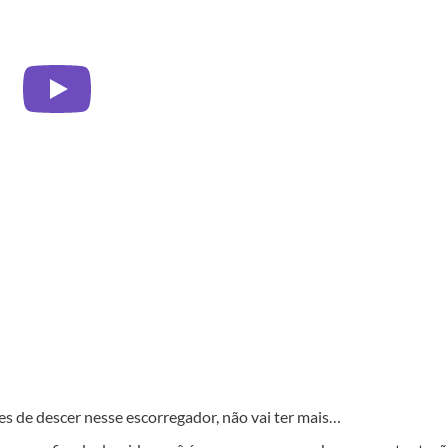
tes de descer nesse escorregador, não vai ter mais…