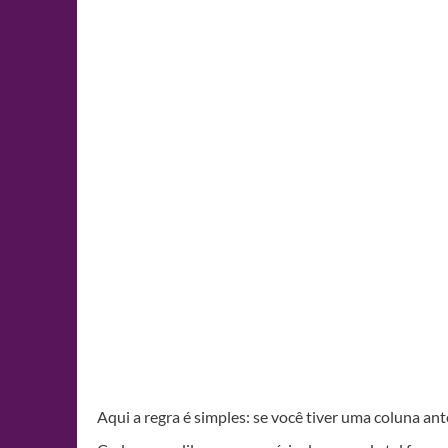
Aqui a regra é simples: se você tiver uma coluna an