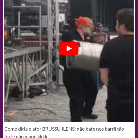
Como diria o ator BRUSSU ILENS: não bate nos barril tão
forte não mano kkkk.