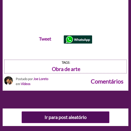
Tweet
TAGS:
Obra de arte
Postado por
Joe Loreto
Comentários
em
Videos
Ir para post aleatório