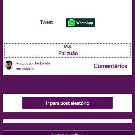
Tweet
TAGS:
Pai zuão
Postado por
Joe Loreto
Comentários
em
Imagens
Ir para post aleatório