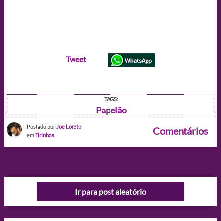
Tweet
TAGS:
Papelão
Postado por
Joe Loreto
Comentários
em
Tirinhas
Ir para post aleatório