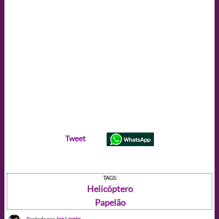
Tweet
TAGS:
Helicóptero
Papelão
Postado por
Joe Loreto