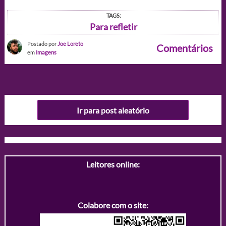
TAGS:
Para refletir
Postado por
Joe Loreto
Comentários
em
Imagens
Ir para post aleatório
Leitores online:
Colabore com o site: