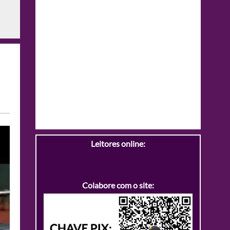
Leitores online:
Colabore com o site: