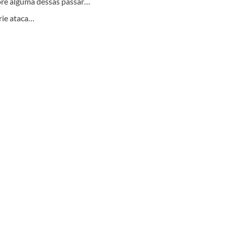
pre alguma dessas passar…
érie ataca…