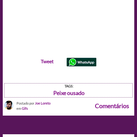
Tweet
TAGS:
Peixe ousado
Postado por
Joe Loreto
Comentários
em
Gifs