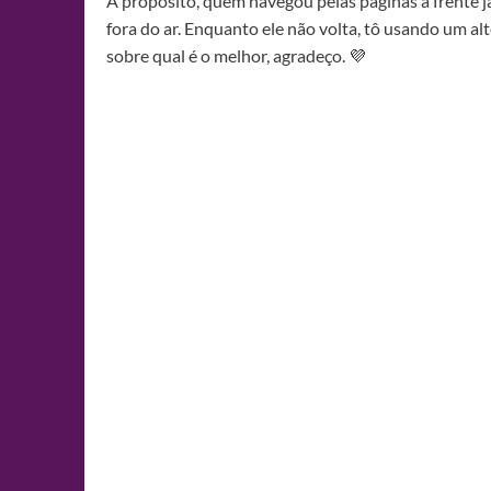
A propósito, quem navegou pelas páginas a frente já
fora do ar. Enquanto ele não volta, tô usando um al
sobre qual é o melhor, agradeço. 💜