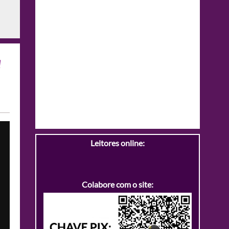
a
Leitores online:
Colabore com o site: