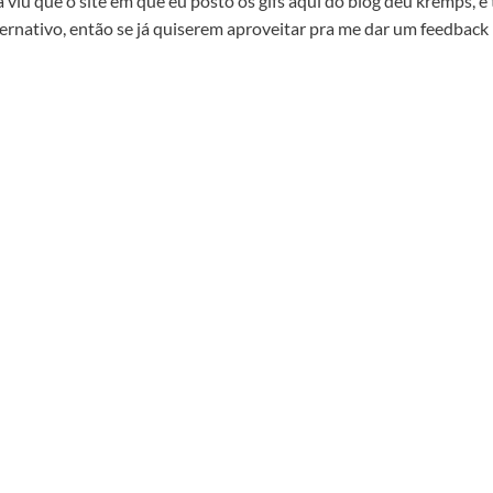
 viu que o site em que eu posto os gifs aqui do blog deu kremps, e 
ternativo, então se já quiserem aproveitar pra me dar um feedback