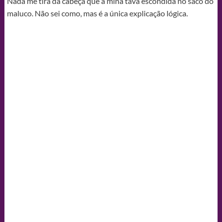
Nada me tira da cabeça que a mina tava escondida no saco do
maluco. Não sei como, mas é a única explicação lógica.