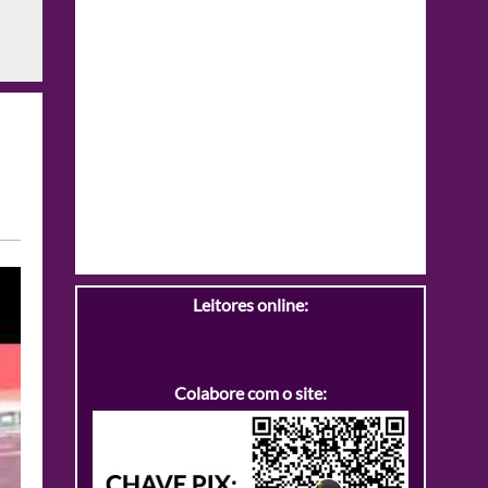
Leitores online:
Colabore com o site: