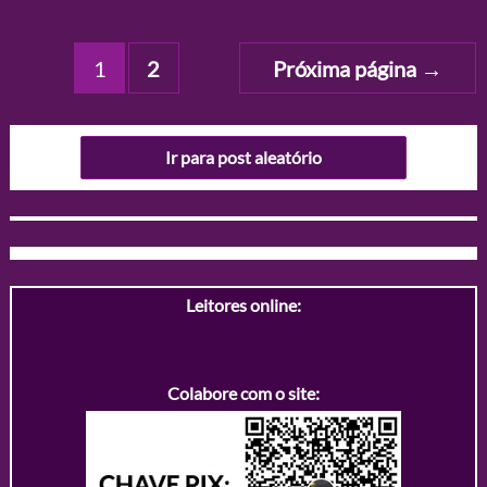
Paginação
1
2
Próxima página
→
de
posts
Ir para post aleatório
Leitores online:
Colabore com o site: