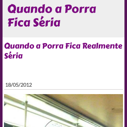
Quando a Porra
Fica Séria
Quando a Porra Fica Realmente
Séria
18/05/2012