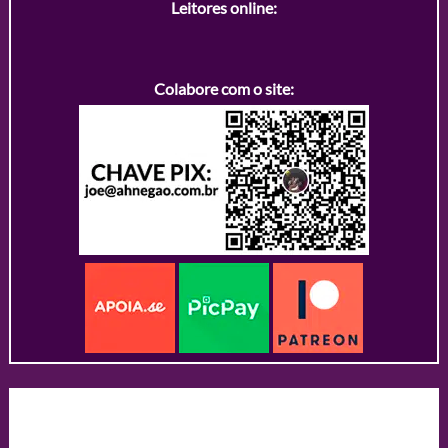
Leitores online:
Colabore com o site: