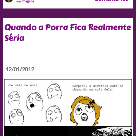
em
Imagens
Quando a Porra Fica Realmente
Séria
12/01/2012