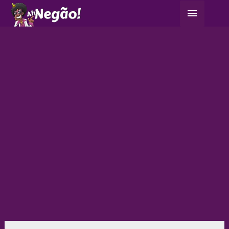
Ir
Menu
para
principa
o
conteúdo