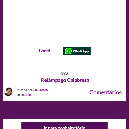
Tweet
TAGS:
Relâmpago Calabresa
Postado por
Joe Loreto
Comentários
em
Imagens
Ir para post aleatório