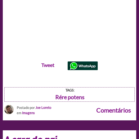
Tweet
TAGS:
Rére potens
Postado por
Joe Loreto
Comentários
em
Imagens