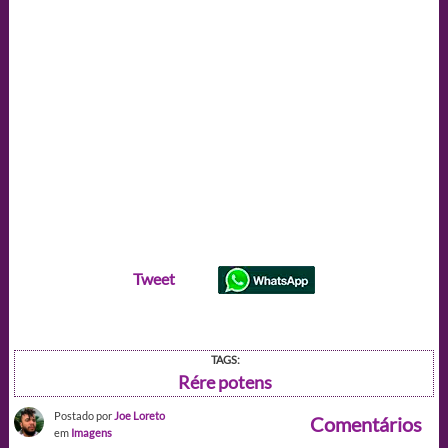
Tweet
TAGS:
Rére potens
Postado por
Joe Loreto
Comentários
em
Imagens