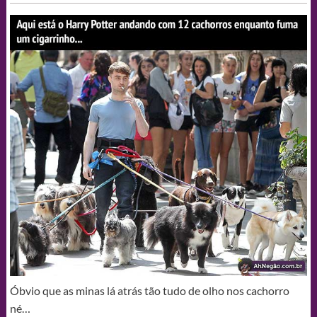
Óbvio que as minas lá atrás tão tudo de olho nos cachorro
né…