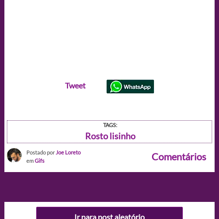
Tweet
TAGS:
Rosto lisinho
Postado por
Joe Loreto
Comentários
em
Gifs
Ir para post aleatório