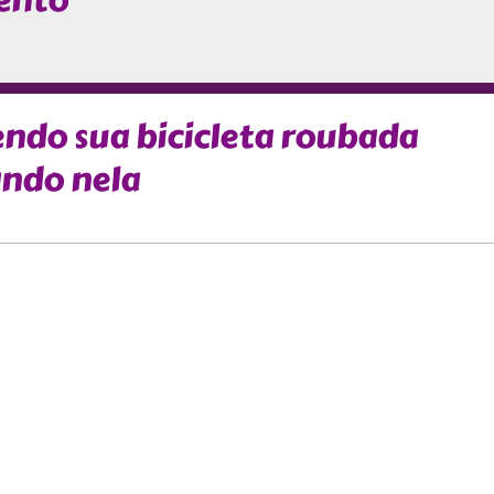
ento
endo sua bicicleta roubada
ndo nela