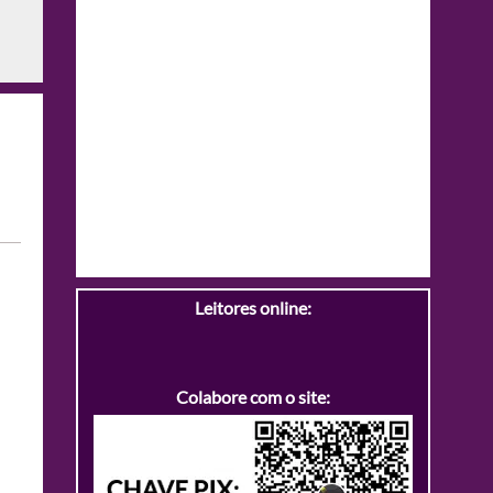
Leitores online:
Colabore com o site: