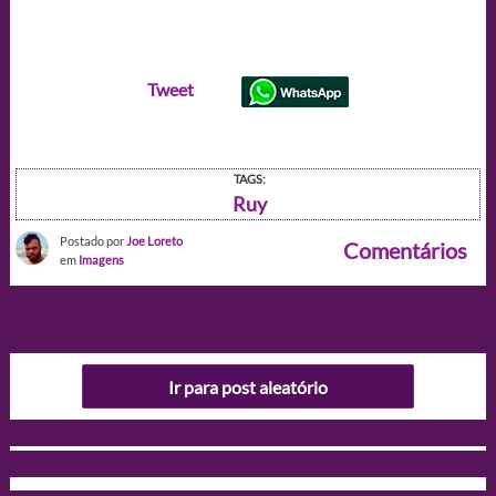
Tweet
TAGS:
Ruy
Postado por
Joe Loreto
Comentários
em
Imagens
Ir para post aleatório