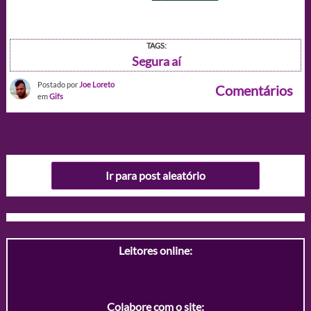
TAGS:
Segura aí
Postado por
Joe Loreto
Comentários
em
Gifs
Ir para post aleatório
Leitores online:
Colabore com o site: