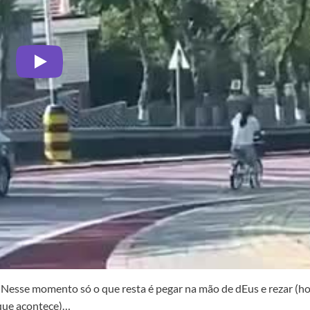
. Nesse momento só o que resta é pegar na mão de dEus e rezar (ho
 que acontece)…