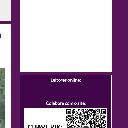
a
Leitores online:
Colabore com o site: