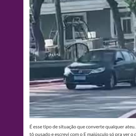
É esse tipo de situação que converte qualquer ateu
tô ousado e escrevi com o E maiúsculo só pra ver o