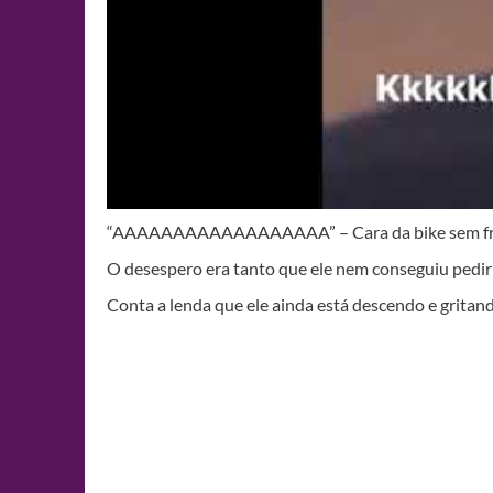
“AAAAAAAAAAAAAAAAAA” – Cara da bike sem fr
O desespero era tanto que ele nem conseguiu pedir
Conta a lenda que ele ainda está descendo e grita