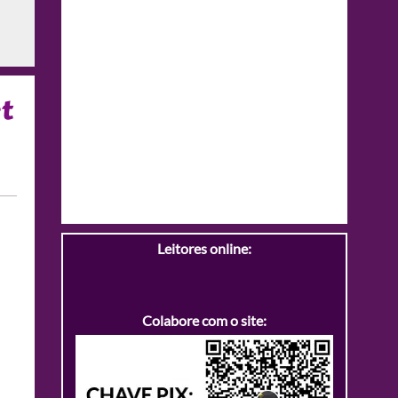
t
Leitores online:
Colabore com o site: