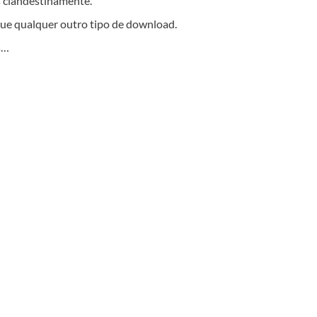
s clandestinamente.
que qualquer outro tipo de download.
s…