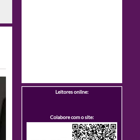
Leitores online:
Colabore com o site: