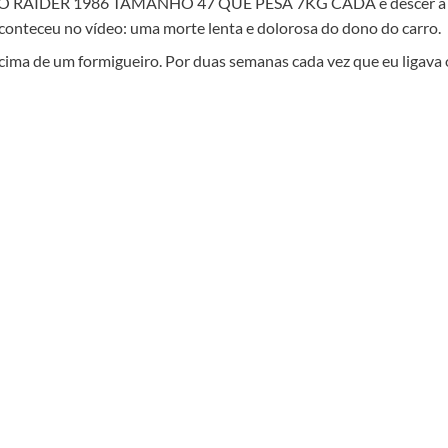
INELÃO RAIDER 1986 TAMANHO 47 QUE PESA 7KG CADA e descer a
aconteceu no vídeo: uma morte lenta e dolorosa do dono do carro.
 cima de um formigueiro. Por duas semanas cada vez que eu ligava 