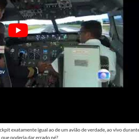
ockpit exatamente igual ao de um avião de verdade, ao vivo durant
o que poderia dar errado né?