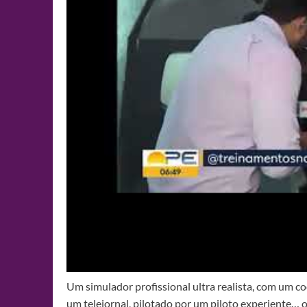
Um simulador profissional ultra realista, com um c
um telejornal, pilotado por um piloto experiente… 