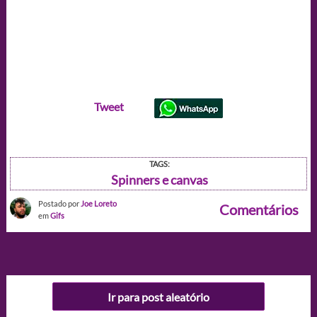
Tweet
TAGS:
Spinners e canvas
Postado por
Joe Loreto
Comentários
em
Gifs
Ir para post aleatório