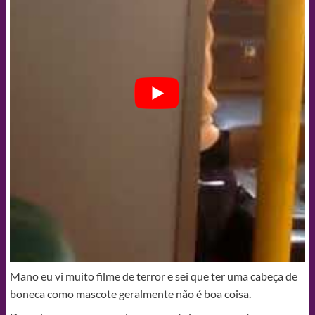
Mano eu vi muito filme de terror e sei que ter uma cabeça de
boneca como mascote geralmente não é boa coisa.