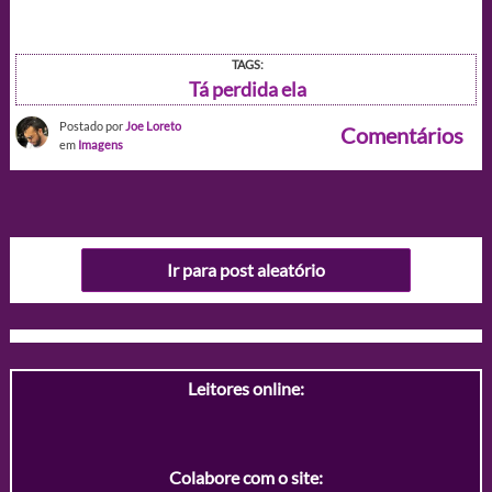
TAGS:
Tá perdida ela
Postado por
Joe Loreto
Comentários
em
Imagens
Ir para post aleatório
Leitores online:
Colabore com o site: