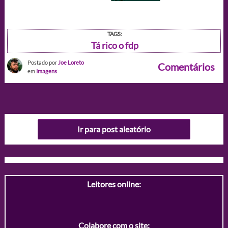
TAGS:
Tá rico o fdp
Postado por
Joe Loreto
Comentários
em
Imagens
Ir para post aleatório
Leitores online:
Colabore com o site: