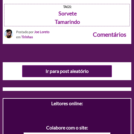
TAGS:
Sorvete
Tamarindo
Postado por
Joe Loreto
Comentários
em
Tirinhas
Ir para post aleatório
Leitores online:
Colabore com o site: