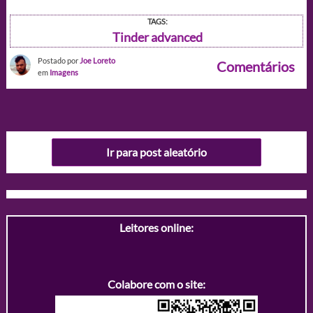
TAGS:
Tinder advanced
Postado por
Joe Loreto
Comentários
em
Imagens
Ir para post aleatório
Leitores online:
Colabore com o site: