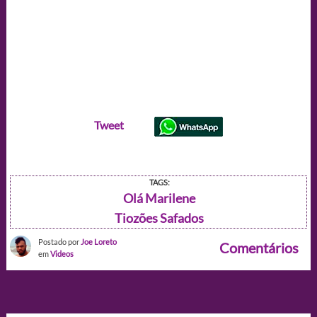
Tweet
TAGS:
Olá Marilene
Tiozões Safados
Postado por
Joe Loreto
Comentários
em
Videos