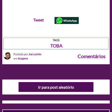
Tweet
TAGS:
TOBA
Postado por
Joe Loreto
Comentários
em
Imagens
Ir para post aleatório