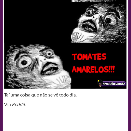
Taí uma coisa que não se vê todo dia.
Via
Reddit.