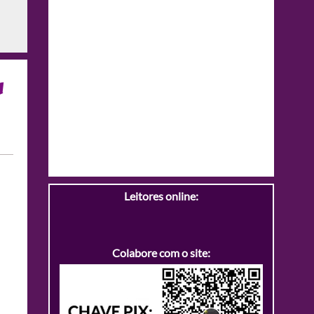
a
Leitores online:
Colabore com o site: