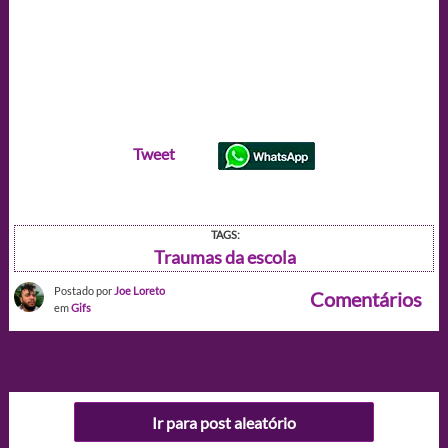
Tweet
TAGS:
Traumas da escola
Postado por
Joe Loreto
Comentários
em
Gifs
Ir para post aleatório