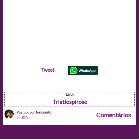
Tweet
TAGS:
Triatlospirose
Postado por
Joe Loreto
Comentários
em
Gifs