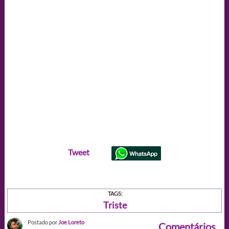
Tweet
TAGS:
Triste
Postado por
Joe Loreto
Comentários