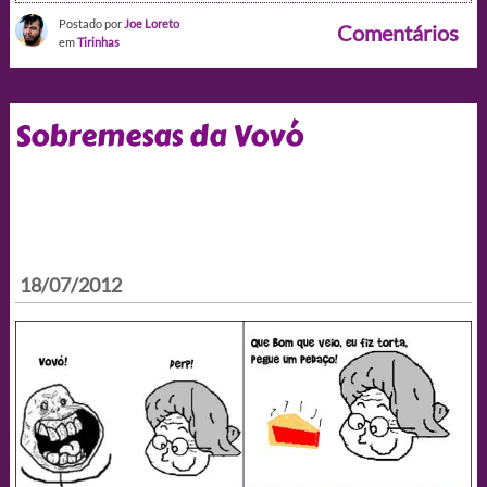
Postado por
Joe Loreto
Comentários
em
Tirinhas
Sobremesas da Vovó
18/07/2012