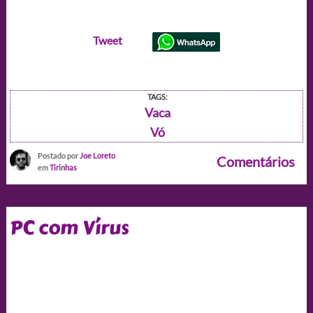
Tweet
TAGS:
Vaca
Vó
Postado por
Joe Loreto
Comentários
em
Tirinhas
PC com Vírus