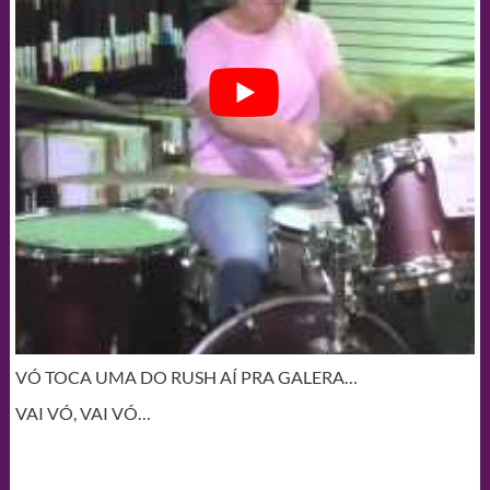
VÓ TOCA UMA DO RUSH AÍ PRA GALERA…
VAI VÓ, VAI VÓ…