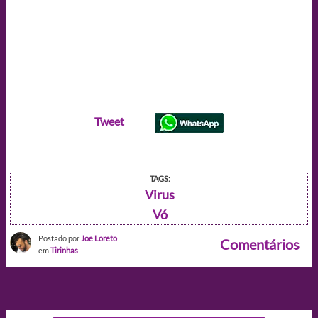
Tweet
TAGS:
Virus
Vó
Postado por
Joe Loreto
Comentários
em
Tirinhas