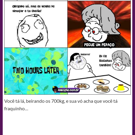
Você tá lá, beirando os 700kg, e sua vó acha que você tá
fraquinho…