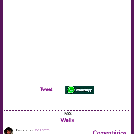
Tweet
TAGS:
Welix
Postado por
Joe Loreto
Comentários