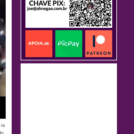
 ia
do