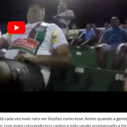
tá cada vez mais raro ver tiozões como esse. Antes quando a gente
to, com mato crescendo nos cantos e mijo sendo arremessado a to