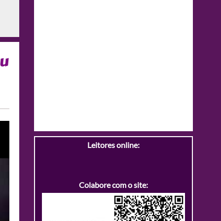
eu
Leitores online:
Colabore com o site: