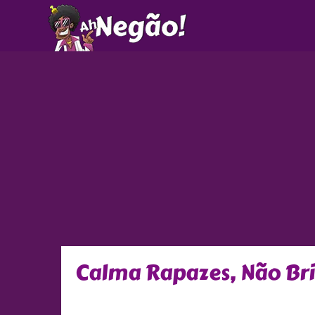
Ir
para
o
conteúdo
Calma Rapazes, Não B