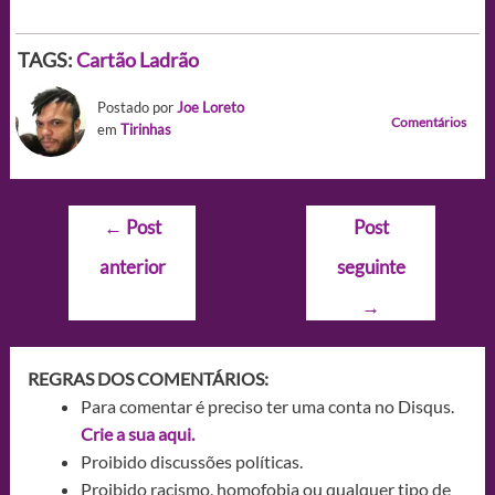
TAGS:
Cartão
Ladrão
Postado por
Joe Loreto
Comentários
em
Tirinhas
Navegação
←
Post
Post
de
anterior
seguinte
Post
→
REGRAS DOS COMENTÁRIOS:
Para comentar é preciso ter uma conta no Disqus.
Crie a sua aqui.
Proibido discussões políticas.
Proibido racismo, homofobia ou qualquer tipo de